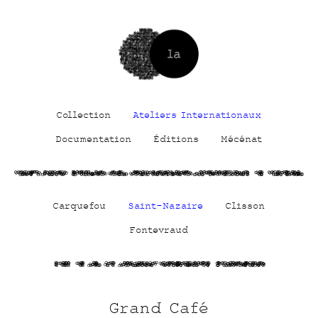
Collection
Ateliers Internationaux
Documentation
Éditions
Mécénat
WuCK PBAxu
eOThXU UDM
XmtSpuVXYU
o58XNEw7pe
9A Wb3fylJ
Carquefou
Saint-Nazaire
Clisson
Fontevraud
E9ca Sa yJ
3b yIk9RsY
ubQf3FZOIC
D1rIUFHChL
Grand Café