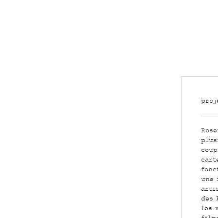
proj
Rose
plus
coup
cart
fonc
une 
arti
des 
les 