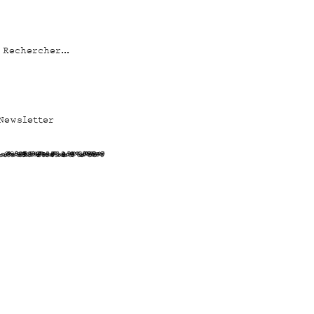
Newsletter
b
oHXBDv4BjsCweye1P77S