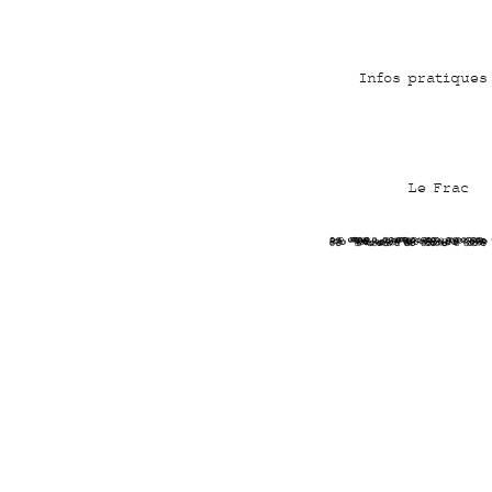
Infos pratiques
Le Frac
aR K5JhizKT9Ddn6EW7