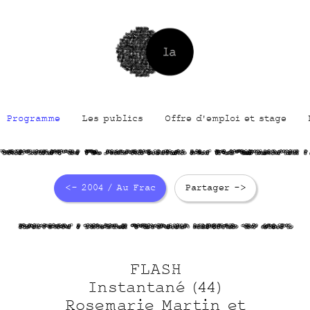
Programme
Les publics
Offre d'emploi et stage
j
Q8vC5wzCMfN5SsC GKjl
PZU6Rv5dodpckpv CXJp
G3Ji5Kkkf1ksvp1tE 
<- 2004 / Au Frac
Partager ->
e76tSSX8Rp
C 0In2zhFE
L5q0SPpot6
ZeFNTxM7
9sI iUboaW
FLASH
Instantané (44)
Rosemarie Martin et