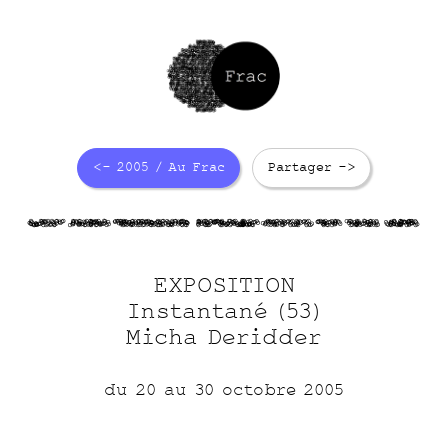
<- 2005 / Au Frac
Partager ->
lywO PZG82
KUt7jiVB4j
aqOLhIkFlx
UVWeW Lx6
7CXt plfrm
EXPOSITION
Instantané (53)
Micha Deridder
du 20 au 30 octobre 2005