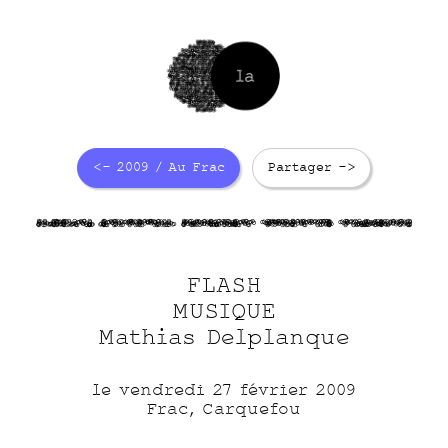
<- 2009 / Au Frac
Partager ->
CsFfFw3kA
F3t9meOmts
CqU4l07gYx
SUm7A5YWKg
SWkURguNNA
FLASH
MUSIQUE
Mathias Delplanque
le vendredi 27 février 2009
Frac, Carquefou