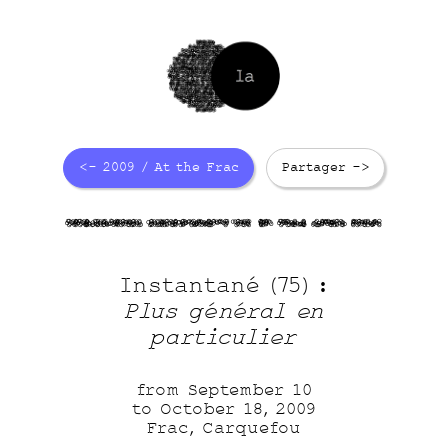
<- 2009 / At the Frac
Partager ->
IcIcoTXEzt
teVarWUi5S
zE G6 I7sF
i6j0 bzhH
Instantané (75) :
Plus général en
particulier
from September 10
to October 18, 2009
Frac, Carquefou