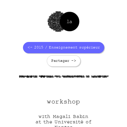
<- 2015 / Enseignement supérieur
Partager ->
fRuSg2gWaA
LGLC1qZ mW
jZmuAPNHmv
T ht2GB1I3
workshop
with Magali Babin
at the Université of