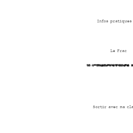
Infos pratiques
Le Frac
T 3Wmkt7Pj43CNaBnCLF
Sortir avec ma cl