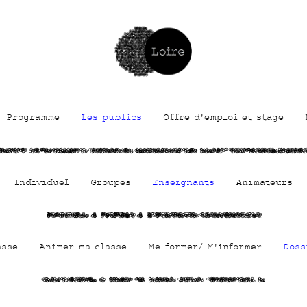
Programme
Les publics
Offre d'emploi et stage
eGhqH5I Y3Lh1qBigPW
zcVXU9n llHVq6MWa1FL
nh2eO QwOjvqveoakt
Individuel
Groupes
Enseignants
Animateurs
fuHZNDJh g
ajqfmfFy g
e5CHeYz327
vXhxctUw0X
asse
Animer ma classe
Me former/ M'informer
Doss
qyh19vEI8l
i fanEu Hg
nDte2 tbw2
SC4VtW3o h