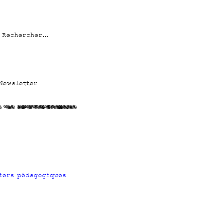
Newsletter
zv
W2 ekI15P6gSC62ggUtX
iers pédagogiques