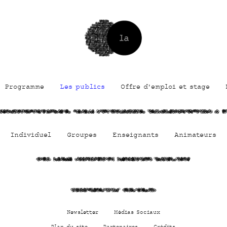
Programme
Les publics
Offre d'emploi et stage
8dUp0H4uHN3Cr6jyg9J
HCyEoF 38HSzk9ptb0J
QJwrwgQN63RYmW72 i
f
Individuel
Groupes
Enseignants
Animateurs
R9v hDXlrg
2bc6TPfT9N
nFUbFVWUm
7oVfk 7aUC
0TiOqDUJWWp RvJ92JyQ
Newsletter
Médias Sociaux
Plan du site
Partenaires
Crédits