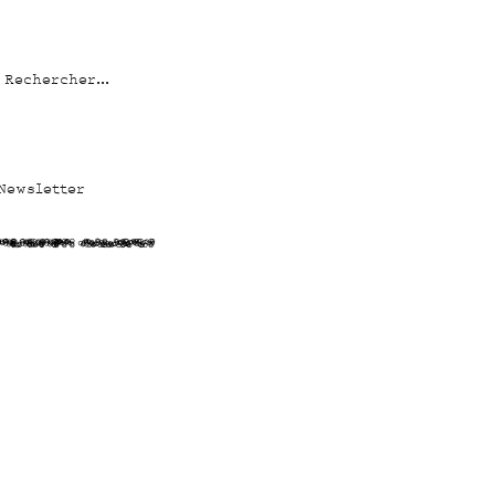
Newsletter
5NJ4uCNGHH U2syR3qS