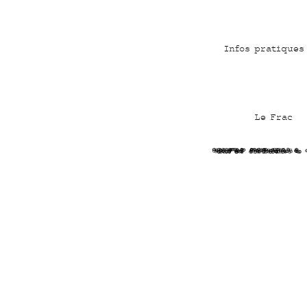
Infos pratiques
Le Frac
NeEACKsf cQIDn8ATX J