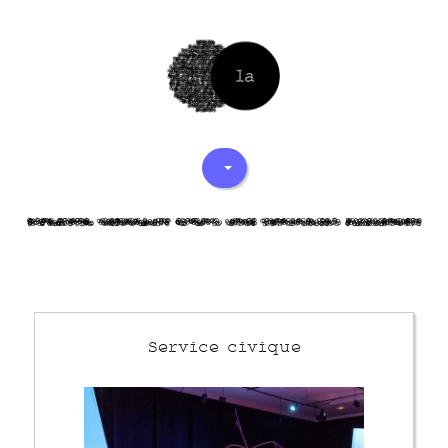
fXALMdVH7J
ugDuuksp6b
JOq61 pUrd
0UHsHPoaC2
CkWtiaUucz
Service civique