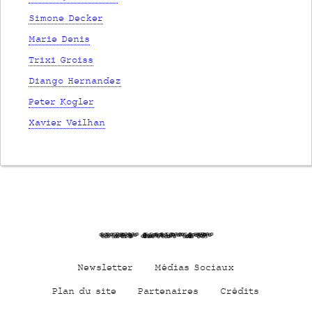
Simone Decker
Marie Denis
Trixi Groiss
Diango Hernandez
Peter Kogler
Xavier Veilhan
vWIE0O FMxxvPOWFYRI5
Newsletter
Médias Sociaux
Plan du site
Partenaires
Crédits