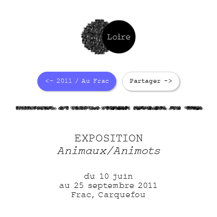
<- 2011 / Au Frac
Partager ->
EzDRx6sVuw
i3D 0vT1hr
YCkj7gbgFH
AkOurbogTq
PVe 9QLk0
EXPOSITION
Animaux/Animots
du 10 juin
au 25 septembre 2011
Frac, Carquefou