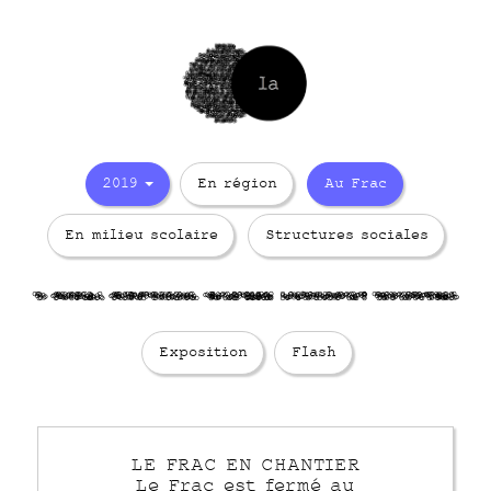
2019
En région
Au Frac
En milieu scolaire
Structures sociales
Q Rubdqeo
Rvfp5sTinq
Sl1i5AgFkH
h4Xzh7R13a
Q01II3Vlv
Exposition
Flash
LE FRAC EN CHANTIER
Le Frac est fermé au