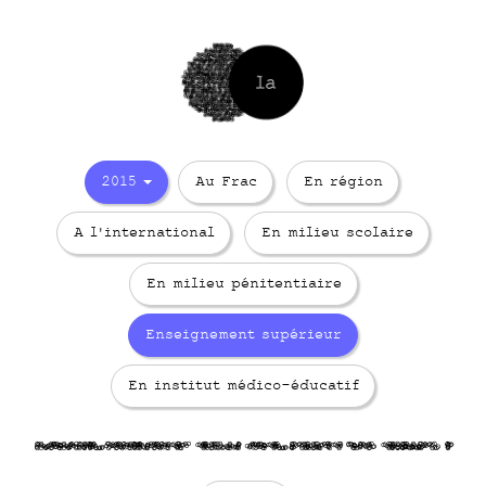
2015
Au Frac
En région
A l'international
En milieu scolaire
En milieu pénitentiaire
Enseignement supérieur
En institut médico-éducatif
bhRjhHbCGk
IRzGcp8zSY
9vwsc Uj9k
d1v3E9 j6R
SCAdJlIW f